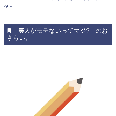
ね…
「美人がモテないってマジ?」のお
さらい。