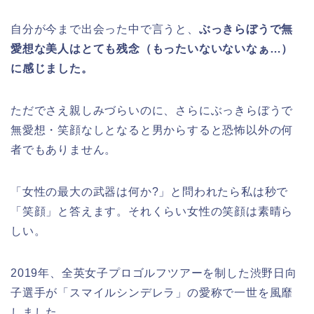
自分が今まで出会った中で言うと、
ぶっきらぼうで無
愛想な美人はとても残念（もったいないないなぁ…）
に感じました。
ただでさえ親しみづらいのに、さらにぶっきらぼうで
無愛想・笑顔なしとなると男からすると恐怖以外の何
者でもありません。
「女性の最大の武器は何か?」と問われたら私は秒で
「笑顔」と答えます。それくらい女性の笑顔は素晴ら
しい。
2019年、全英女子プロゴルフツアーを制した渋野日向
子選手が「スマイルシンデレラ」の愛称で一世を風靡
しました。