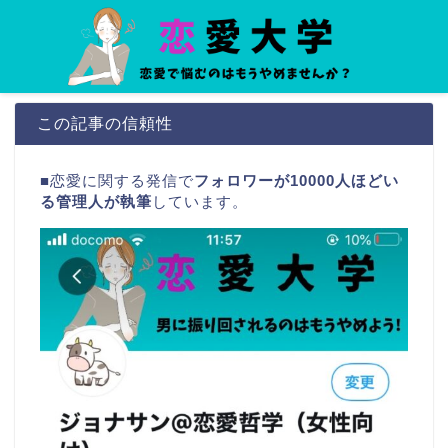
この記事の信頼性
■恋愛に関する発信で
フォロワーが10000
人ほどい
る管理人が執筆
しています。