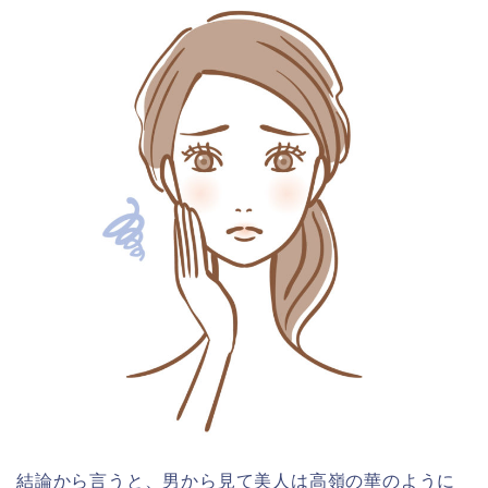
結論から言うと、男から見て美人は高嶺の華のように