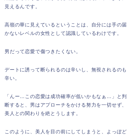
見えるんです。
高嶺の華に見えているということは、自分には手の届
かないレベルの女性として認識しているわけです。
男だって恋愛で傷つきたくない。
デートに誘って断られるのは辛いし、無視されるのも
辛い。
「んー…この恋愛は成功確率が低いかもなぁ…」と判
断すると、男はアプローチをかける努力を一切せず、
美人との関わりを絶とうします。
このように、美人を目の前にしてしまうと、よっぽど