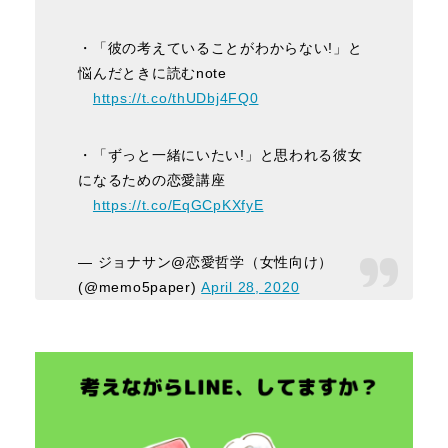
・「彼の考えていることがわからない!」と
悩んだときに読むnote
https://t.co/thUDbj4FQ0
・「ずっと一緒にいたい!」と思われる彼女
になるための恋愛講座
https://t.co/EqGCpKXfyE
— ジョナサン@恋愛哲学（女性向け）
(@memo5paper)
April 28, 2020