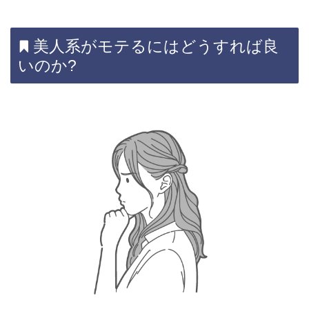
美人系がモテるにはどうすれば良
いのか?