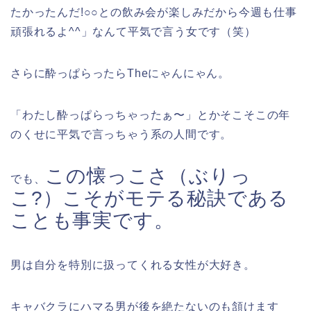
たかったんだ!○○との飲み会が楽しみだから今週も仕事
頑張れるよ^^」なんて平気で言う女です（笑）
さらに酔っぱらったらTheにゃんにゃん。
「わたし酔っぱらっちゃったぁ〜」とかそこそこの年
のくせに平気で言っちゃう系の人間です。
この懐っこさ（ぶりっ
でも、
こ?）こそがモテる秘訣である
ことも事実です。
男は自分を特別に扱ってくれる女性が大好き。
キャバクラにハマる男が後を絶たないのも頷けます