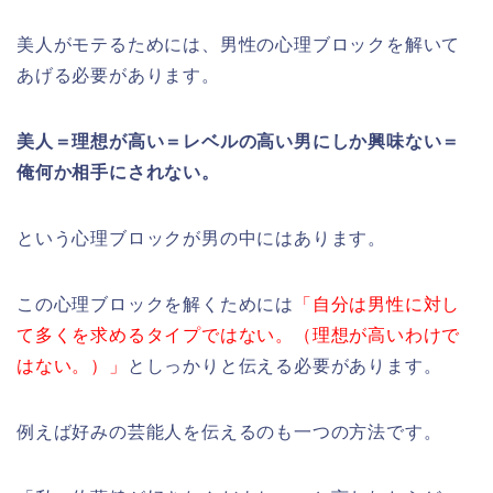
美人がモテるためには、男性の心理ブロックを解いて
あげる必要があります。
美人＝理想が高い＝レベルの高い男にしか興味ない＝
俺何か相手にされない。
という心理ブロックが男の中にはあります。
この心理ブロックを解くためには
「自分は男性に対し
て多くを求めるタイプではない。（理想が高いわけで
はない。）」
としっかりと伝える必要があります。
例えば好みの芸能人を伝えるのも一つの方法です。