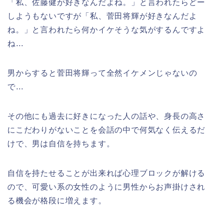
「私、佐藤健が好きなんだよね。」と言われたらどー
しようもないですが「私、菅田将輝が好きなんだよ
ね。」と言われたら何かイケそうな気がするんですよ
ね…
男からすると菅田将輝って全然イケメンじゃないの
で…
その他にも過去に好きになった人の話や、身長の高さ
にこだわりがないことを会話の中で何気なく伝えるだ
けで、男は自信を持ちます。
自信を持たせることが出来れば心理ブロックが解ける
ので、可愛い系の女性のように男性からお声掛けされ
る機会が格段に増えます。