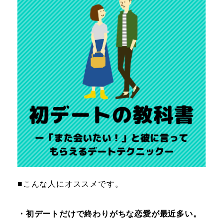
■こんな人にオススメです。
・初デートだけで終わりがちな恋愛が最近多い。