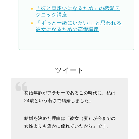
「彼と両想いになるため」の恋愛テ
クニック講座
「ずっと一緒にいたい!」と思われる
彼女になるための恋愛講座
ツイート
初婚年齢がアラサーであるこの時代に、私は
24歳という若さで結婚しました。
結婚を決めた理由は「彼女（妻）が今までの
女性よりも遥かに優れていたから」です。