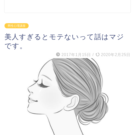
男性心理講座
美人すぎるとモテないって話はマジ
です。
2017年1月15日
/
2020年2月25日