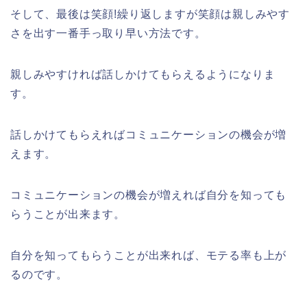
そして、最後は笑顔!繰り返しますが笑顔は親しみやす
さを出す一番手っ取り早い方法です。
親しみやすければ話しかけてもらえるようになりま
す。
話しかけてもらえればコミュニケーションの機会が増
えます。
コミュニケーションの機会が増えれば自分を知っても
らうことが出来ます。
自分を知ってもらうことが出来れば、モテる率も上が
るのです。