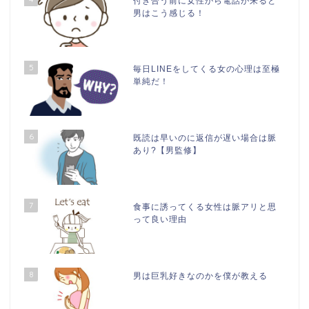
付き合う前に女性から電話が来ると
男はこう感じる！
5
毎日LINEをしてくる女の心理は至極
単純だ！
6
既読は早いのに返信が遅い場合は脈
あり?【男監修】
7
食事に誘ってくる女性は脈アリと思
って良い理由
8
男は巨乳好きなのかを僕が教える