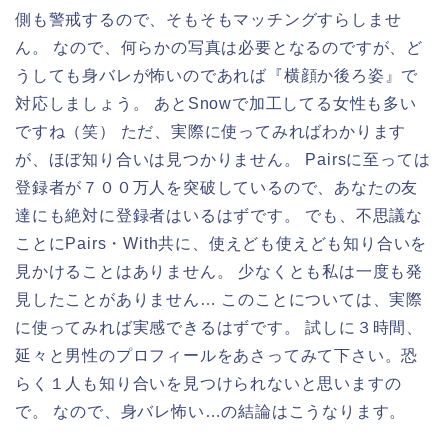
側も警戒するので、そもそもマッチングすらしませ
ん。 なので、何らかの写真は必要となるのですが、ど
うしても身バレが怖いのであれば『横顔か後ろ姿』で
対応しましょう。 あとSnowで加工してる女性も多い
ですね（笑） ただ、実際に使ってみればわかります
が、ほぼ知り合いは見つかりません。 Pairsに至っては
登録者が７００万人を突破しているので、あなたの友
達にも絶対に登録者はいるはずです。 でも、不思議な
ことにPairs・With共に、使えども使えども知り合いを
見かけることはありません。 少なくとも私は一度も発
見したことがありません… このことについては、実際
に使ってみれば実感できるはずです。 試しに３時間、
延々と男性のプロフィールをあさってみて下さい。恐
らく１人も知り合いを見つけられないと思いますの
で。 なので、身バレ怖い…の結論はこうなります。